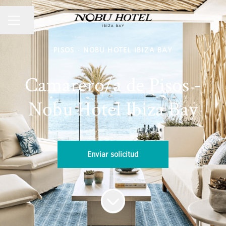
MENÚ DE EMPLEO
Compartir página
PISOS
·
NOBU HOTEL IBIZA BAY
Camarero/a de Pisos -
Nobu Hotel Ibiza Bay
Enviar solicitud